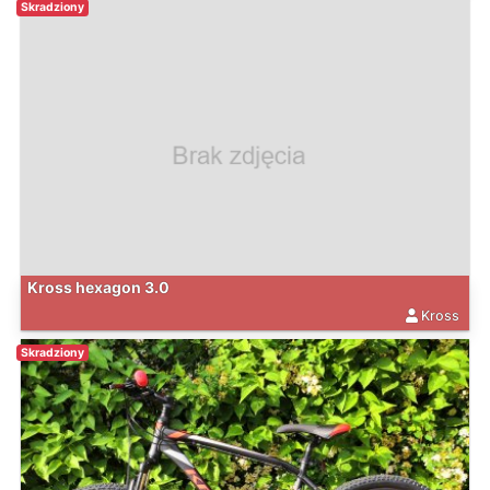
Skradziony
Kross hexagon 3.0
Kross
Skradziony