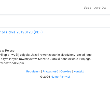
Baza rowerów
.pl z dnia 20190120 (PDF)
w w Polsce.
j opis i wyślij zdjęcia. Jeżeli rower zostanie skradziony, zmień jego
 o tym innych rowerzystów. Może to ułatwić odnalezienie Twojego
przedaż złodziejom.
Regulamin
|
Prywatność
|
Cookies
|
Kontakt
© 2026
NumerRamy.pl