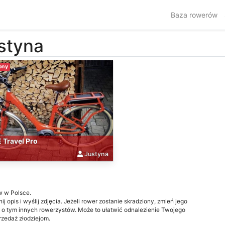
Baza rowerów
styna
ony
 Travel Pro
Justyna
w w Polsce.
j opis i wyślij zdjęcia. Jeżeli rower zostanie skradziony, zmień jego
 o tym innych rowerzystów. Może to ułatwić odnalezienie Twojego
przedaż złodziejom.