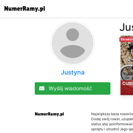
Ju
Skradzi
Justyna
CUBE
Wyślij wiadomość
Największa baza roweró
Dodaj swój rower, uzupełni
status aby poinformować
sprzętu i utrudnić jego s