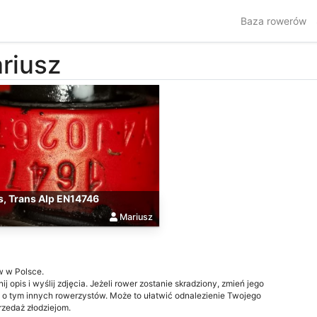
Baza rowerów
riusz
s, Trans Alp EN14746
Mariusz
w w Polsce.
j opis i wyślij zdjęcia. Jeżeli rower zostanie skradziony, zmień jego
 o tym innych rowerzystów. Może to ułatwić odnalezienie Twojego
przedaż złodziejom.