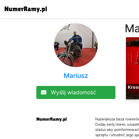
Ma
Mariusz
Kros
Wyślij wiadomość
Największa baza roweró
Dodaj swój rower, uzupełni
status aby poinformować
sprzętu i utrudnić jego s