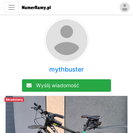
mythbuster
Wyślij wiadomość
Skradziony