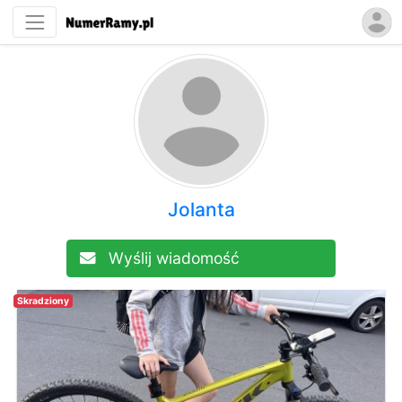
Jolanta
Wyślij wiadomość
Skradziony