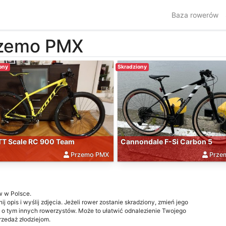
Baza rowerów
zemo PMX
ony
Skradziony
T Scale RC 900 Team
Cannondale F-Si Carbon 5
Przemo PMX
Prze
w w Polsce.
j opis i wyślij zdjęcia. Jeżeli rower zostanie skradziony, zmień jego
 o tym innych rowerzystów. Może to ułatwić odnalezienie Twojego
przedaż złodziejom.