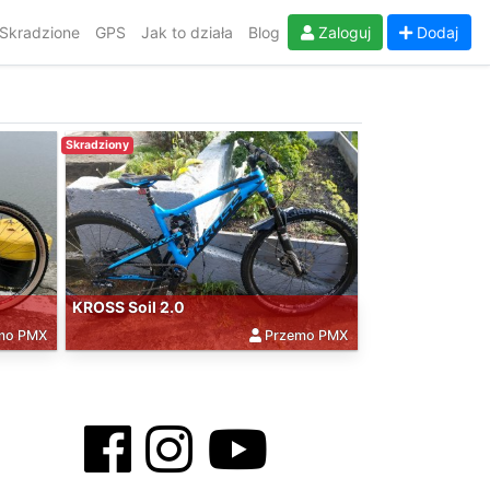
Skradzione
GPS
Jak to działa
Blog
Zaloguj
Dodaj
Skradziony
KROSS Soil 2.0
mo PMX
Przemo PMX