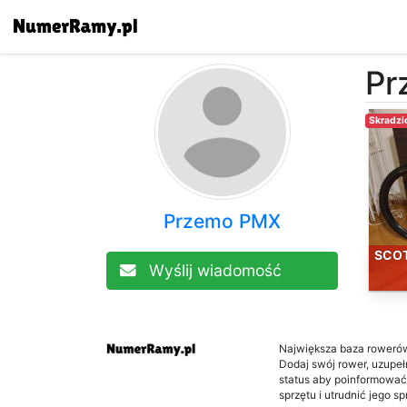
Pr
Skradzi
Przemo PMX
SCOT
Wyślij wiadomość
Największa baza roweró
Dodaj swój rower, uzupełni
status aby poinformować
sprzętu i utrudnić jego s