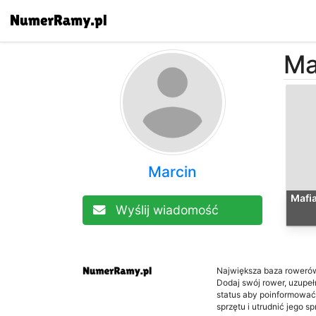
Ma
Marcin
Mafia
Wyślij wiadomość
Największa baza roweró
Dodaj swój rower, uzupełni
status aby poinformować
sprzętu i utrudnić jego s