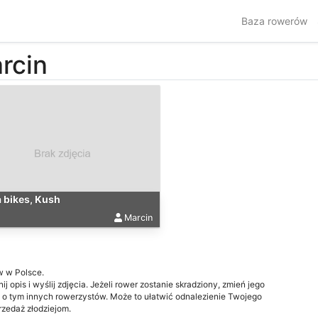
Baza rowerów
rcin
 bikes, Kush
Marcin
w w Polsce.
j opis i wyślij zdjęcia. Jeżeli rower zostanie skradziony, zmień jego
 o tym innych rowerzystów. Może to ułatwić odnalezienie Twojego
przedaż złodziejom.