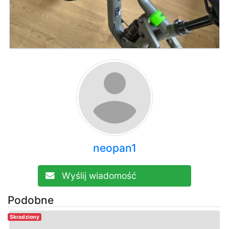
neopan1
Wyślij wiadomość
Podobne
Skradziony