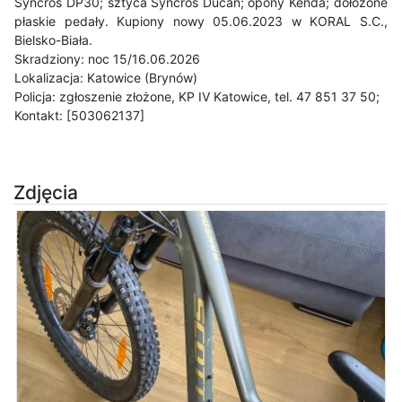
Syncros DP30; sztyca Syncros Ducan; opony Kenda; dołożone
płaskie pedały. Kupiony nowy 05.06.2023 w KORAL S.C.,
Bielsko-Biała.
Skradziony: noc 15/16.06.2026
Lokalizacja: Katowice (Brynów)
Policja: zgłoszenie złożone, KP IV Katowice, tel. 47 851 37 50;
Kontakt: [503062137]
Zdjęcia