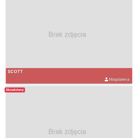
SCOTT
Magdalena
Skradziony