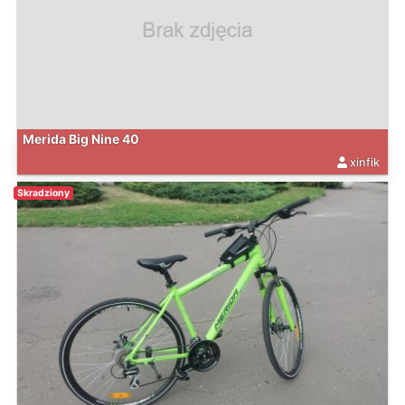
Merida Big Nine 40
xinfik
Skradziony