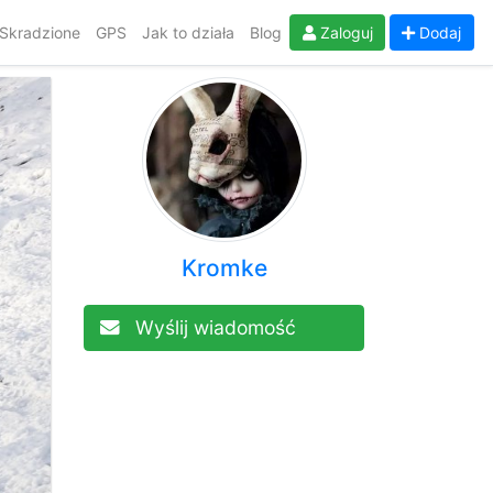
Skradzione
GPS
Jak to działa
Blog
Zaloguj
Dodaj
Kromke
Wyślij wiadomość