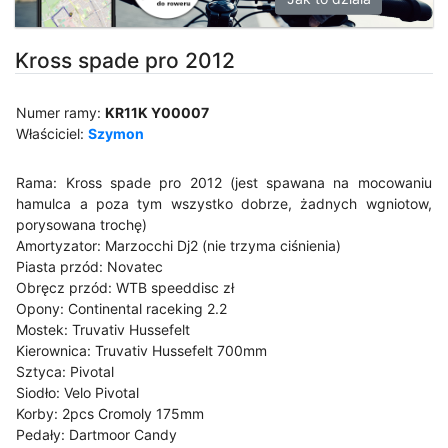
Kross spade pro 2012
Numer ramy:
KR11K Y00007
Właściciel:
Szymon
Rama: Kross spade pro 2012 (jest spawana na mocowaniu
hamulca a poza tym wszystko dobrze, żadnych wgniotow,
porysowana trochę)
Amortyzator: Marzocchi Dj2 (nie trzyma ciśnienia)
Piasta przód: Novatec
Obręcz przód: WTB speeddisc zł
Opony: Continental raceking 2.2
Mostek: Truvativ Hussefelt
Kierownica: Truvativ Hussefelt 700mm
Sztyca: Pivotal
Siodło: Velo Pivotal
Korby: 2pcs Cromoly 175mm
Pedały: Dartmoor Candy