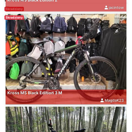
jacintow
Skradziony
Skradziony
Kross MS Black Edition 3 M
MagdaK23