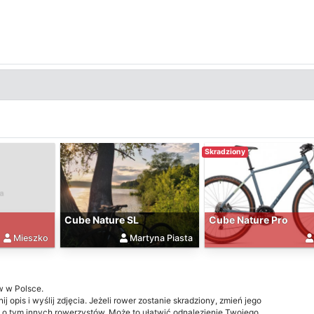
Skradziony
Cube Nature SL
Cube Nature Pro
Mieszko
Martyna Piasta
w w Polsce.
j opis i wyślij zdjęcia. Jeżeli rower zostanie skradziony, zmień jego
 o tym innych rowerzystów. Może to ułatwić odnalezienie Twojego