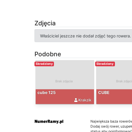
Zdjęcia
Właściciel jeszcze nie dodał zdjęć tego rowera.
Podobne
Skradziony
Skradziony
cube 125
CUBE
Krakzik
Największa baza roweró
Dodaj swój rower, uzupełni
status aby poinformować