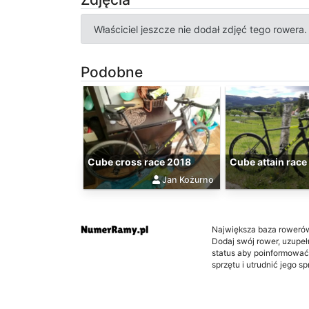
Właściciel jeszcze nie dodał zdjęć tego rowera.
Podobne
Cube cross race 2018
Cube attain race
Jan Kożurno
Największa baza roweró
Dodaj swój rower, uzupełni
status aby poinformować
sprzętu i utrudnić jego s