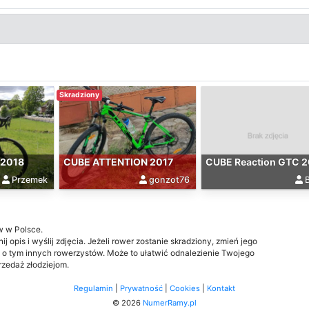
Skradziony
 2018
CUBE ATTENTION 2017
CUBE Reaction GTC 2
Przemek
gonzot76
w w Polsce.
j opis i wyślij zdjęcia. Jeżeli rower zostanie skradziony, zmień jego
 o tym innych rowerzystów. Może to ułatwić odnalezienie Twojego
przedaż złodziejom.
Regulamin
|
Prywatność
|
Cookies
|
Kontakt
© 2026
NumerRamy.pl