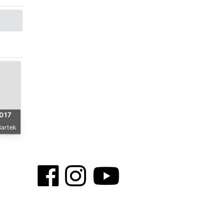
017
Bartek