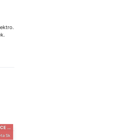
ektro.
k.
CUBE ACCESS WS RACE 13,5"
ta Sk