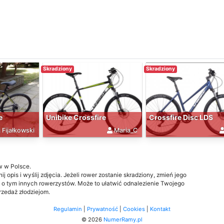
Skradziony
Skradziony
e
Unibike Crossfire
Crossfire Disc LDS
 Fijałkowski
Maria_C
w w Polsce.
j opis i wyślij zdjęcia. Jeżeli rower zostanie skradziony, zmień jego
 o tym innych rowerzystów. Może to ułatwić odnalezienie Twojego
przedaż złodziejom.
Regulamin
|
Prywatność
|
Cookies
|
Kontakt
© 2026
NumerRamy.pl