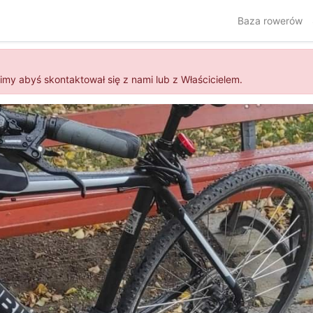
Baza rowerów
simy abyś skontaktował się z nami lub z Właścicielem.