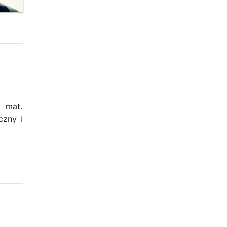
y mat.
czny i