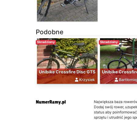
Podobne
Skradziony
Skradziony
Unibike Crossfire Disc GTS
Unibike Crossfir
Krzysiek
Bartłomiej
Największa baza roweró
Dodaj swój rower, uzupełni
status aby poinformować
sprzętu i utrudnić jego s