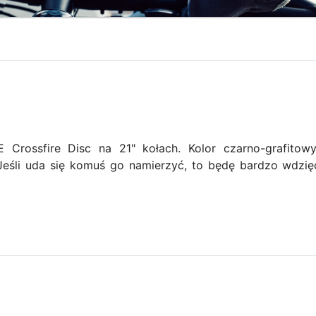
Crossfire Disc na 21" kołach. Kolor czarno-grafitow
Jeśli uda się komuś go namierzyć, to będę bardzo wdzię