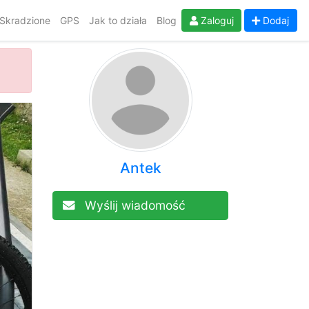
Skradzione
GPS
Jak to działa
Blog
Zaloguj
Dodaj
Antek
Wyślij wiadomość