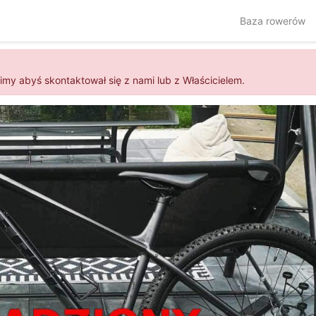
Baza rowerów
simy abyś skontaktował się z nami lub z Właścicielem.