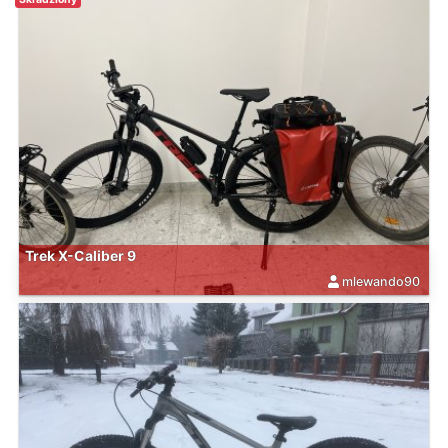
Trek X-Caliber 9
mlewando90