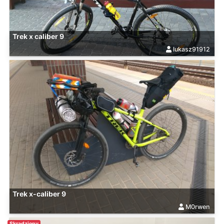
Trek x caliber 9
lukasz91912
Trek x-caliber 9
M0rwen
Skradziony