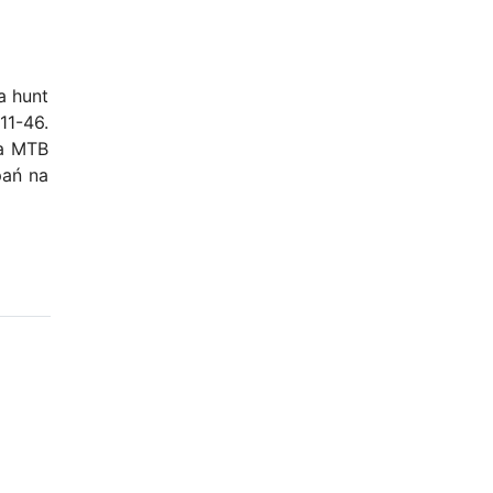
a hunt
11-46.
ca MTB
pań na