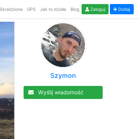
Skradzione
GPS
Jak to działa
Blog
Zaloguj
Dodaj
Szymon
Wyślij wiadomość