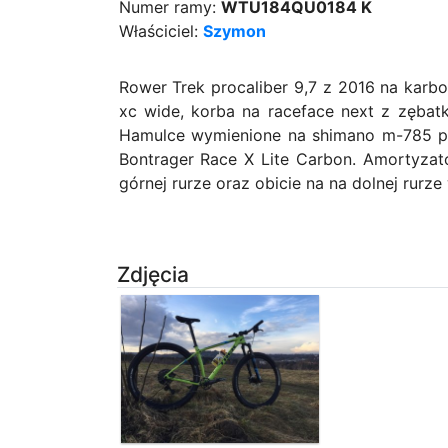
Numer ramy:
WTU184QU0184 K
Właściciel:
Szymon
Rower Trek procaliber 9,7 z 2016 na karb
xc wide, korba na raceface next z zębatk
Hamulce wymienione na shimano m-785 pr
Bontrager Race X Lite Carbon. Amortyzato
górnej rurze oraz obicie na na dolnej rurze
Zdjęcia