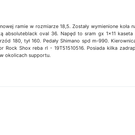
onowej ramie w rozmiarze 18,5. Zostały wymienione koła n
ą absoluteblack oval 36. Napęd to sram gx 1x11 kaseta 
zód 180, tył 160. Pedały Shimano spd m-990. Kierowni
r Rock Shox reba rl - 19T51510516. Posiada kilka zadra
 w okolicach supportu.