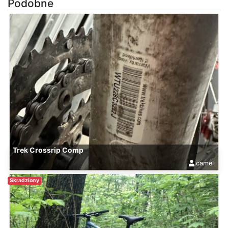
Podobne
Trek Crossrip Comp
camel
Skradziony