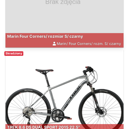
Marin Four Corners/ rozmiar S/ czarny
Marin/ Four Corners/ rozm. S/ czarny
Skradziony
TREK 8.6 DS DUAL SPORT 2015 22,5"