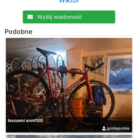
Wiktor
Wyślij wiadomość
Podobne
tsunami snm100
goldiepoldie