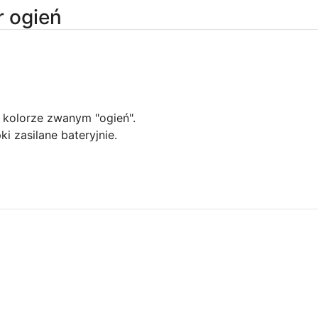
r ogień
 kolorze zwanym "ogień".
i zasilane bateryjnie.