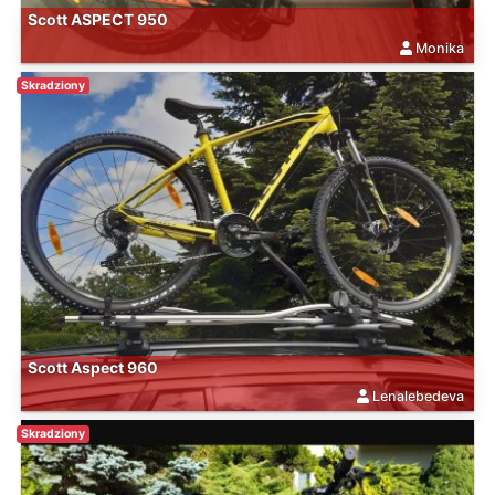
Scott ASPECT 950
Monika
Skradziony
Scott Aspect 960
Lenalebedeva
Skradziony