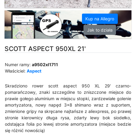
Kup na Allegro
Jak to działa
SCOTT ASPECT 950XL 21'
Numer ramy:
a9502xl1711
Właściciel:
Aspect
Skradziono rower scott aspect 950 XL 29' czarno-
pomarańczowy, znaki szczególne to zniszczone miejsce do
prawie gołego aluminium w miejscu stopki, zardzewiałe golenie
amortyzatora, nowy napęd 3x8 shimano wraz z suportem,
zmienione gripy na skręcane najtańsze z aliexpress, po prawej
stronie kierownicy długa rysa, zdarty lewy bok siodełko,
odstająca folia po lewej stronie amortyzatora (miejsce bedzie
się różnić nowością)