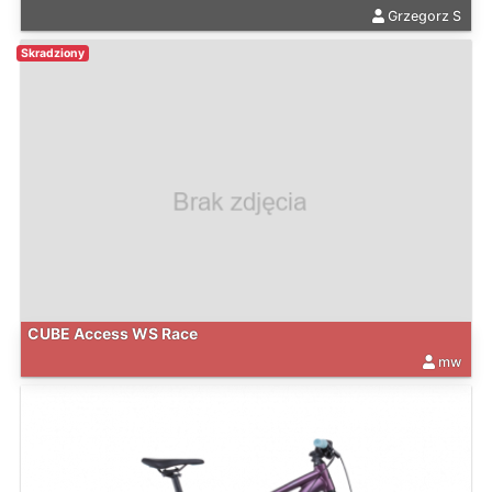
Grzegorz S
Skradziony
CUBE Access WS Race
mw