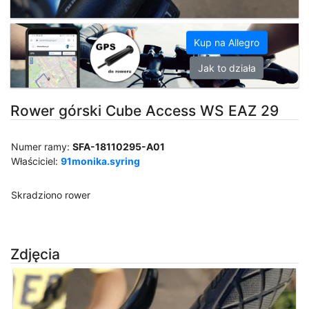
Kup na Allegro
Jak to działa
Rower górski Cube Access WS EAZ 29
Numer ramy:
SFA-18110295-A01
Właściciel:
91monika.syring
Skradziono rower
Zdjęcia