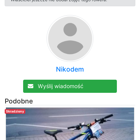
Nikodem
Wyślij wiadomość
Podobne
Skradziony