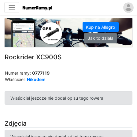
Kup na Allegro
Jak to działa
Rockrider XC900S
Numer ramy:
0777119
Właściciel:
Nikodem
Właściciel jeszcze nie dodał opisu tego rowera.
Zdjęcia
Właściciel jeszcze nie dodał zdjęć tego rowera.