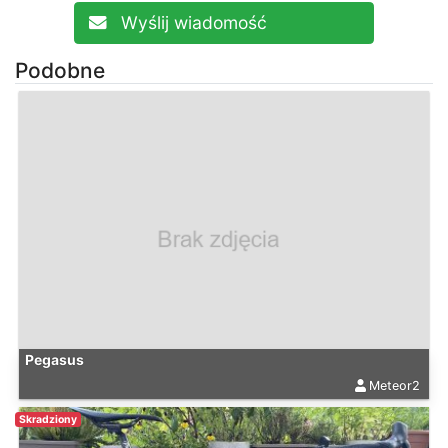
Wyślij wiadomość
Podobne
Pegasus
Meteor2
Skradziony