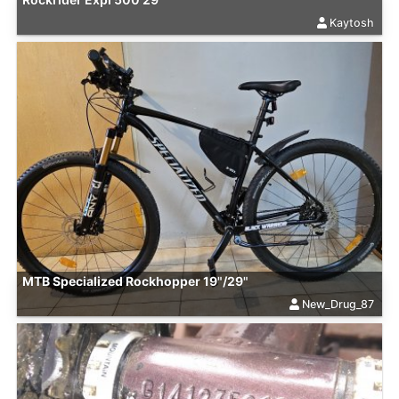
Kaytosh
MTB Specialized Rockhopper 19"/29"
New_Drug_87