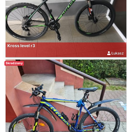
Kross level r3
Łukasz
Skradziony