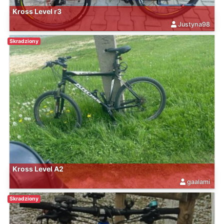
Kross Level r3
Justyna98
Skradziony
Kross Level A2
gaalami
Skradziony