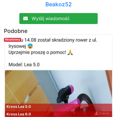
Beakoz52
Wyślij wiadomość
Podobne
Skradziony
Kross Lea 5.0
Izabela
Kross Lea 6.0