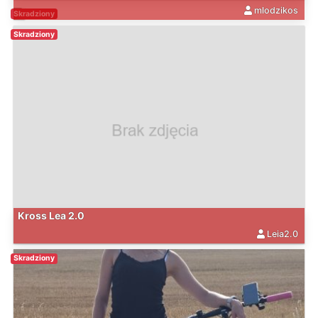
mlodzikos
Skradziony
Skradziony
Kross Lea 2.0
Leia2.0
Skradziony