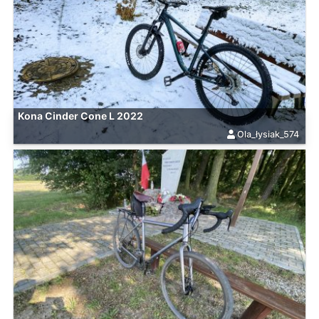
Kona Cinder Cone L 2022
Ola_łysiak_574