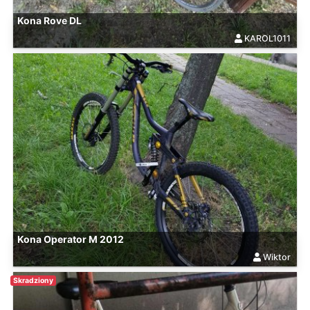
Kona Rove DL
KAROL1011
Kona Operator M 2012
Wiktor
Skradziony