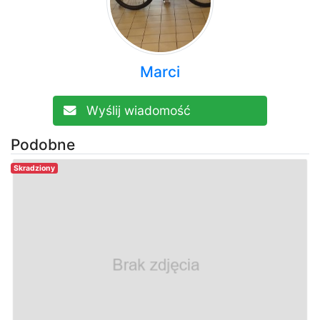
Marci
Wyślij wiadomość
Podobne
Skradziony