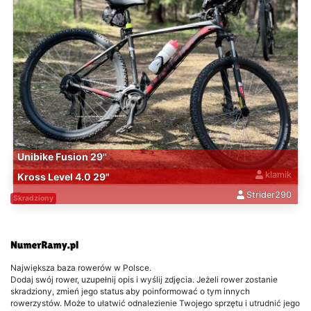
Unibike Fusion 29''
klamik
Kross Level 4.0 29"
Strider290
Skradziony
Największa baza rowerów w Polsce.
Dodaj swój rower, uzupełnij opis i wyślij zdjęcia. Jeżeli rower zostanie
skradziony, zmień jego status aby poinformować o tym innych
rowerzystów. Może to ułatwić odnalezienie Twojego sprzętu i utrudnić jego