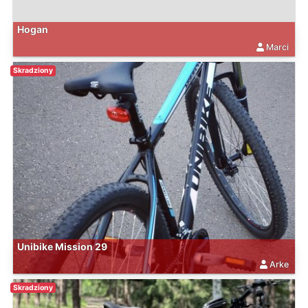
Hogan
Marci
Skradziony
Unibike Mission 29
Arke
Skradziony