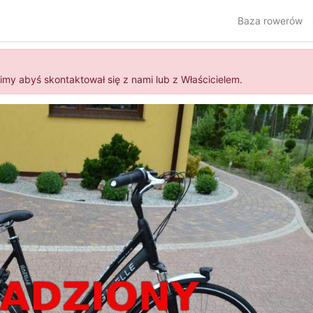
Baza rowerów
simy abyś skontaktował się z nami lub z Właścicielem.