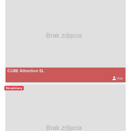
CUBE Attention SL
mw
Skradziony