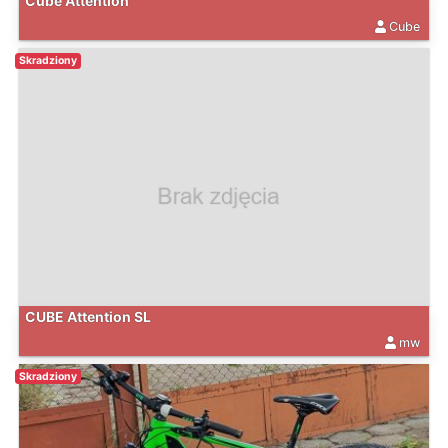
Cube Attention
Cube
Skradziony
CUBE Attention SL
mw
Skradziony